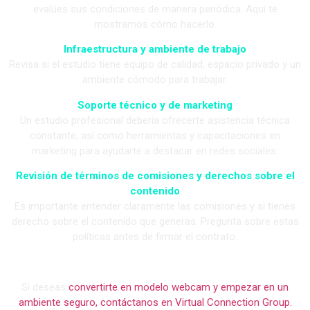
evalúes sus condiciones de manera periódica. Aquí te
mostramos cómo hacerlo.
Infraestructura y ambiente de trabajo
Revisa si el estudio tiene equipo de calidad, espacio privado y un
ambiente cómodo para trabajar.
Soporte técnico y de marketing
Un estudio profesional debería ofrecerte asistencia técnica
constante, así como herramientas y capacitaciones en
marketing para ayudarte a destacar en redes sociales.
Revisión de términos de comisiones y derechos sobre el
contenido
Es importante entender claramente las comisiones y si tienes
derecho sobre el contenido que generas. Pregunta sobre estas
políticas antes de firmar el contrato.
Si deseas
convertirte en modelo webcam y empezar en un
ambiente seguro, contáctanos en Virtual Connection Group.