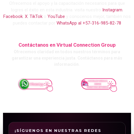
Ofrecemos el apoyo y la capacitación necesarios para que
logres el éxito en esta industria. visita nuestro
Instagram
,
Facebook
,
X
,
TikTok
o
YouTube
y conocenos mejor, también nos
puedes contactar por
WhatsApp al +57-316-985-82-78
Contáctanos en Virtual Connection Group
Ofrecemos claridad en todos nuestros términos para
garantizar una experiencia justa. Contáctanos para más
información.
¡SÍGUENOS EN NUESTRAS REDES