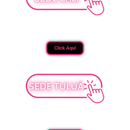
Trabaja como Modelo en Cali
Ambiente profesional, alta privacidad, y constante
capacitación
Click Aquí
Trabaja como Modelo en Tulua
Capacitación continua, privacidad total, y soporte
personalizado