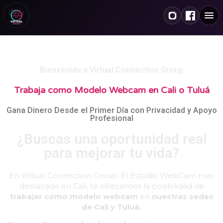
Bienvenida a Virtual Connection Group
Trabaja como Modelo Webcam en Cali o Tuluá
Gana Dinero Desde el Primer Día con Privacidad y Apoyo
Profesional
¿Buscas una oportunidad real
para mejorar tu vida?​
En Virtual Connection Group. El Estudio WebCam mas
destacado en Cali, te ofrecemos la posibilidad de
trabajar como modelo webcam
en
nuestras sedes
de Cali y Tuluá.