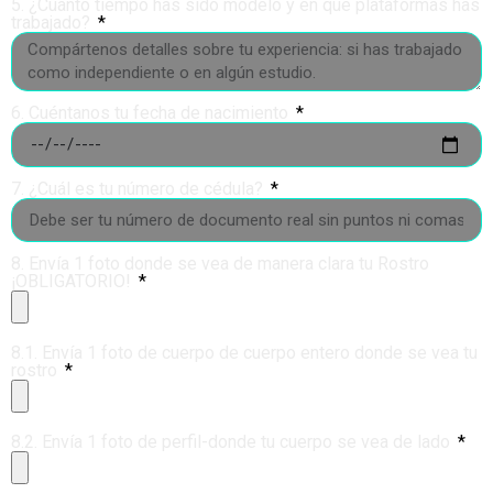
5. ¿Cuánto tiempo has sido modelo y en qué plataformas has
trabajado?
6. Cuéntanos tu fecha de nacimiento
7. ¿Cuál es tu número de cédula?
8. Envía 1 foto donde se vea de manera clara tu Rostro
¡OBLIGATORIO!
8.1. Envía 1 foto de cuerpo de cuerpo entero donde se vea tu
rostro
8.2. Envía 1 foto de perfil-donde tu cuerpo se vea de lado