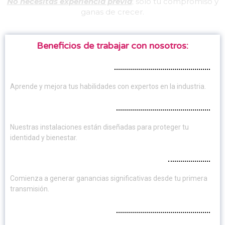
No necesitas experiencia previa
; solo tu compromiso y
ganas de crecer.
Beneficios de trabajar con nosotros:
Capacitación continua:
Aprende y mejora tus habilidades con expertos en la industria.
Privacidad garantizada:
Nuestras instalaciones están diseñadas para proteger tu
identidad y bienestar.
Altos ingresos desde el primer día:
Comienza a generar ganancias significativas desde tu primera
transmisión.
Privacidad garantizada: