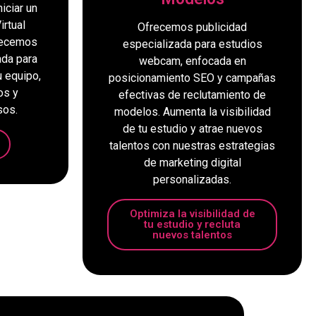
iciar un
rtual
Ofrecemos publicidad
recemos
especializada para estudios
ada para
webcam, enfocada en
u equipo,
posicionamiento SEO y campañas
os y
efectivas de reclutamiento de
sos.
modelos. Aumenta la visibilidad
de tu estudio y atrae nuevos
talentos con nuestras estrategias
de marketing digital
personalizadas.
Optimiza la visibilidad de
tu estudio y recluta
nuevos talentos