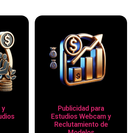
 y
Publicidad para
udios
Estudios Webcam y
Reclutamiento de
Modelos