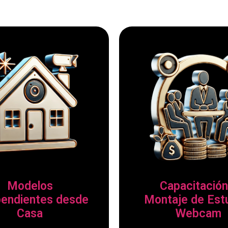
Modelos
Capacitación
pendientes desde
Montaje de Est
Casa
Webcam