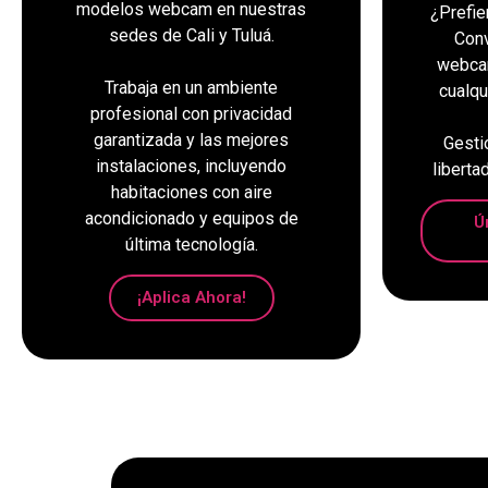
modelos webcam en nuestras
¿Prefie
sedes de Cali y Tuluá.
Conv
webca
Trabaja en un ambiente
cualqu
profesional con privacidad
garantizada y las mejores
Gestio
instalaciones, incluyendo
liberta
habitaciones con aire
acondicionado y equipos de
Ú
última tecnología.
¡Aplica Ahora!