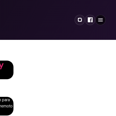
y
n para
 remoto